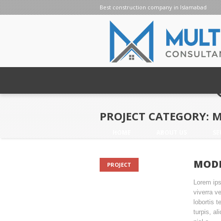
Best construction company in Islamabad
PROJECT CATEGORY:
M
HOME
ABOUT US
SE
MODE
PROJECT
Lorem ips
viverra ve
lobortis t
turpis, a