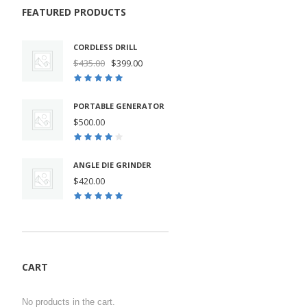
FEATURED PRODUCTS
CORDLESS DRILL
Original
Current
$
435.00
$
399.00
price
price
was:
is:
$435.00.
$399.00.
PORTABLE GENERATOR
$
500.00
ANGLE DIE GRINDER
$
420.00
CART
No products in the cart.