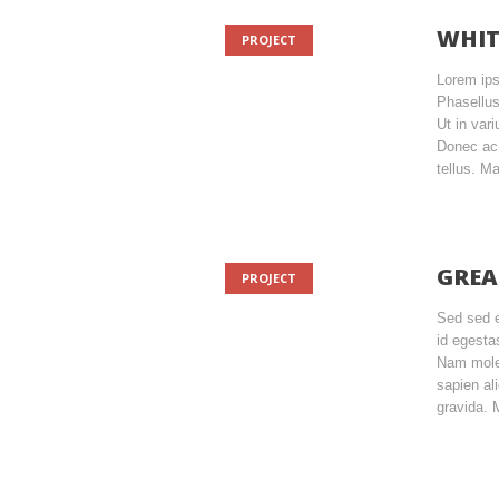
WHIT
PROJECT
Lorem ips
Phasellus
Ut in var
Donec ac s
tellus. M
GREA
PROJECT
Sed sed 
id egesta
Nam moles
sapien al
gravida. 