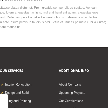
bitasse platea dictumst. Proin gravida semper elit ac sagittis. Aenean
que, lorem at egestas facilisis, nisl erat hendrerit quam, a egestas eros
est. Pellentesque sit amet elit eu erat lobortis malesuada ut ac lectus.
m ante ipsum primis in faucibus orci luctus et ultrices posuere cubilia Curae;
tate mauris ut...
OUR SERVICES
ADDITIONAL INFO
Interior Renovation
About Company
Design and Build
Upcoming Projects
Tiling and Painting
Our Certifications