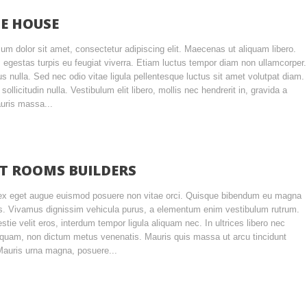
E HOUSE
um dolor sit amet, consectetur adipiscing elit. Maecenas ut aliquam libero.
 egestas turpis eu feugiat viverra. Etiam luctus tempor diam non ullamcorper.
ius nulla. Sed nec odio vitae ligula pellentesque luctus sit amet volutpat diam.
ollicitudin nulla. Vestibulum elit libero, mollis nec hendrerit in, gravida a
auris massa...
T ROOMS BUILDERS
ex eget augue euismod posuere non vitae orci. Quisque bibendum eu magna
s. Vivamus dignissim vehicula purus, a elementum enim vestibulum rutrum.
tie velit eros, interdum tempor ligula aliquam nec. In ultrices libero nec
iquam, non dictum metus venenatis. Mauris quis massa ut arcu tincidunt
Mauris urna magna, posuere...