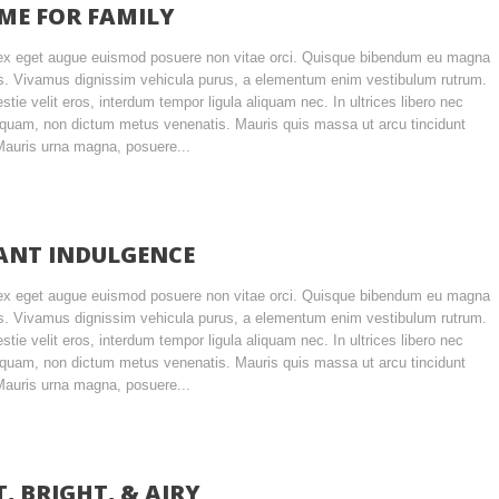
ME FOR FAMILY
ex eget augue euismod posuere non vitae orci. Quisque bibendum eu magna
s. Vivamus dignissim vehicula purus, a elementum enim vestibulum rutrum.
tie velit eros, interdum tempor ligula aliquam nec. In ultrices libero nec
iquam, non dictum metus venenatis. Mauris quis massa ut arcu tincidunt
Mauris urna magna, posuere...
ANT INDULGENCE
ex eget augue euismod posuere non vitae orci. Quisque bibendum eu magna
s. Vivamus dignissim vehicula purus, a elementum enim vestibulum rutrum.
tie velit eros, interdum tempor ligula aliquam nec. In ultrices libero nec
iquam, non dictum metus venenatis. Mauris quis massa ut arcu tincidunt
Mauris urna magna, posuere...
T, BRIGHT, & AIRY