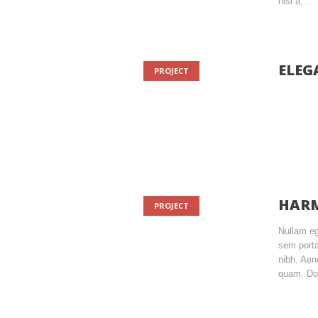
nisl a,...
ELEG
PROJECT
HARM
PROJECT
Nullam eg
sem porta
nibh. Aen
quam. Don