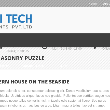
Home
Abou
CONTACT PHONE
OPEN HOURS
ADDR
(051) 5443637
Mon - Sat 8:00 - 18:00
Offic
(0314) 9998575
ASONRY PUZZLE
RVICES
MASONRY BLOG
SHOP
RN HOUSE ON THE SEASIDE
um dolor sit amet, consectetur adipiscing elit. Donec vestibulum erat at eros
hicula. Ut ultrices aliquet lacus nec gravida. Pellentesque porttitor, augue nec
empor, neque tellus convallis nisl, in iaculis odio sapien at libero. Sed purus
liquam in lobortis ut, faucibus eu arcu. Etiam magna tellus, laoreet sit amet