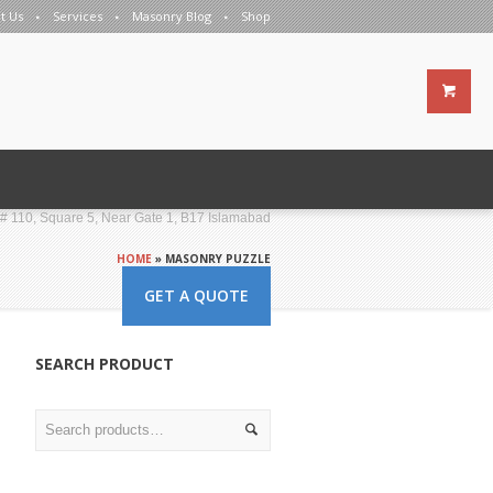
t Us
Services
Masonry Blog
Shop
ESS
e# 110, Square 5, Near Gate 1, B17 Islamabad
HOME
»
MASONRY PUZZLE
GET A QUOTE
SEARCH PRODUCT