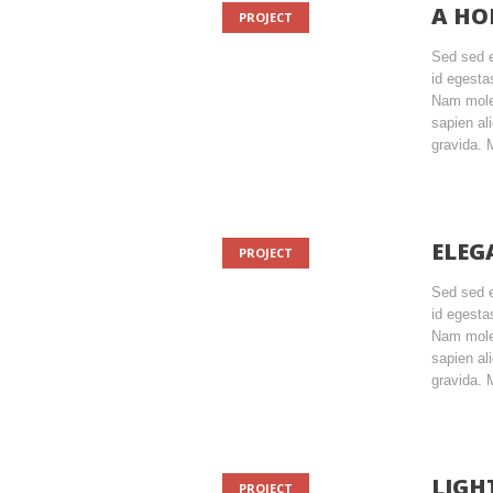
A HO
PROJECT
Sed sed 
id egesta
Nam moles
sapien al
gravida. 
ELEG
PROJECT
Sed sed 
id egesta
Nam moles
sapien al
gravida. 
LIGH
PROJECT