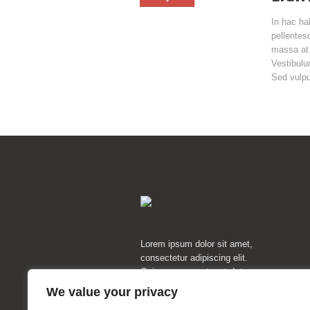
In hac ha
pellentes
massa at 
Vestibulu
Sed vulpu
Lorem ipsum dolor sit amet,
consectetur adipiscing elit.
Quisque nec erat erat. Integer
blandit, nulla quis fermentum
We value your privacy
hendrerit, nisi diam viverra metus,